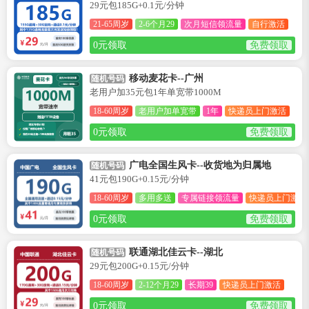
29元包185G+0.1元/分钟
21-65周岁
2-6个月29
次月短信领流量
自行激活
0元领取
免费领取
移动麦花卡--广州
随机号码
老用户加35元包1年单宽带1000M
18-60周岁
老用户加单宽带
1年
快递员上门激活
0元领取
免费领取
广电全国生风卡--收货地为归属地
随机号码
41元包190G+0.15元/分钟
18-60周岁
多用多送
专属链接领流量
快递员上门激活
0元领取
免费领取
联通湖北佳云卡--湖北
随机号码
29元包200G+0.15元/分钟
18-60周岁
2-12个月29
长期39
快递员上门激活
0元领取
免费领取