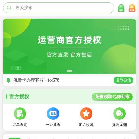
高级搜索
流量卡办理客服：iot678
复制微信
官方授权
免费领取包邮到家
订单查询
一证通查
加入收藏
办理须知