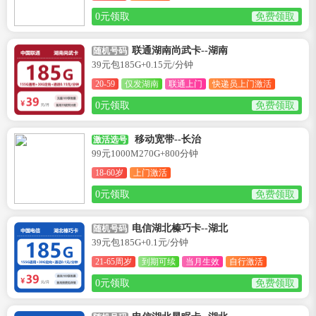
0元领取
免费领取
联通湖南尚武卡--湖南
随机号码
39元包185G+0.15元/分钟
20-59
仅发湖南
联通上门
快递员上门激活
0元领取
免费领取
移动宽带--长治
激活选号
99元1000M270G+800分钟
18-60岁
上门激活
0元领取
免费领取
电信湖北榛巧卡--湖北
随机号码
39元包185G+0.1元/分钟
21-65周岁
到期可续
当月生效
自行激活
0元领取
免费领取