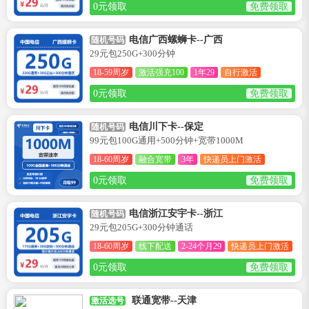
0元领取
免费领取
电信广西螺蛳卡--广西
随机号码
29元包250G+300分钟
18-59周岁
激活强充100
1年29
自行激活
0元领取
免费领取
电信川下卡--保定
随机号码
99元包100G通用+500分钟+宽带1000M
18-60周岁
融合宽带
3年
快递员上门激活
0元领取
免费领取
电信浙江安宇卡--浙江
随机号码
29元包205G+300分钟通话
18-60周岁
线下配送
2-24个月29
快递员上门激活
0元领取
免费领取
联通宽带--天津
激活选号