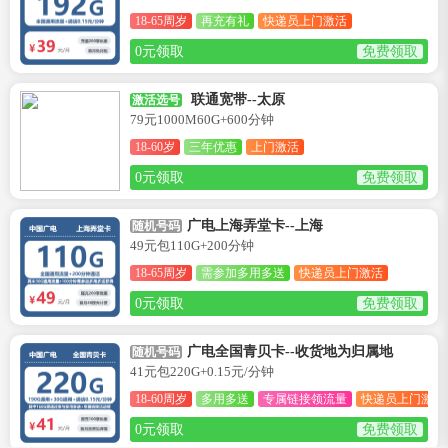
18-65周岁
再充有礼
快递员上门激活
0元领取
免费领取
联通宽带--太原
激活选号
79元1000M60G+600分钟
18-60岁
三年优惠
上门激活
0元领取
免费领取
广电上海弄堂卡--上海
随机号码
49元包110G+200分钟
18-65周岁
需参加多用多送
快递员上门激活
0元领取
免费领取
广电全国青贝卡--收货地为归属地
随机号码
41元包220G+0.15元/分钟
18-60周岁
多用多送
专属链接领流量
快递员上门激活
0元领取
免费领取