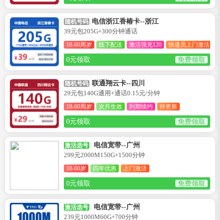
电信浙江香椿卡--浙江
随机号码
39元包205G+300分钟通话
18-60周岁
线下配送
激活强充120
快递员上门激活
0元领取
免费领取
联通翔云卡--四川
随机号码
29元包140G通用+通话0.15元/分钟
18-60周岁
次月生效
到期续约
待更新
0元领取
免费领取
电信宽带--广州
激活选号
299元2000M150G+1500分钟
18-60岁
四年优惠
上门激活
0元领取
免费领取
电信宽带--广州
激活选号
239元1000M60G+700分钟