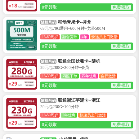
0元领取
免费领取
移动青果卡--常州
随机号码
69元包70G通用+600分钟+宽带500M
18-60周岁
融合宽带
4年
快递员上门激活
0元领取
免费领取
联通全国伏羲卡--随机
随机号码
29元包280G+200分钟+会员
18-30周岁
四照下单
四年优惠
自行激活
0元领取
免费领取
联通浙江芋泥卡--浙江
随机号码
29元包230G+100分钟
18-59周岁
2年优惠
快递员上门激活
0元领取
免费领取