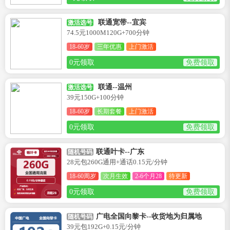
联通宽带--宜宾
激活选号
74.5元1000M120G+700分钟
18-60岁
三年优惠
上门激活
0元领取
免费领取
联通--温州
激活选号
39元150G+100分钟
18-60岁
长期套餐
上门激活
0元领取
免费领取
联通叶卡--广东
随机号码
28元包260G通用+通话0.15元/分钟
18-60周岁
次月生效
2-6个月28
待更新
0元领取
免费领取
广电全国向黎卡--收货地为归属地
随机号码
39元包192G+0.15元/分钟