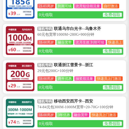
21-65周岁
到期可续
次月短信领流量
自行激活
0元领取
免费领取
联通乌市白光卡--乌鲁木齐
随机号码
60元包宽带1000M+280G+900分钟
18-60周岁
融合宽带
次月生效.到期可续
快递员上门激
0元领取
免费领取
联通浙江雪景卡--浙江
随机号码
29元包200G+100分钟
18-60周岁
两年优惠
抽奖领流量
快递员上门激活
0元领取
免费领取
移动西安西芹卡--西安
随机号码
74-84元包300M-1000M宽带+20-70G+100分钟
18-60周岁
3年优惠
融合宽带
快递员上门激活
0元领取
免费领取