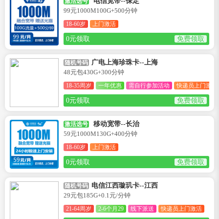
电信宽带--保定
激活选号
99元1000M100G+500分钟
18-60岁
上门激活
0元领取
免费领取
广电上海珍珠卡--上海
随机号码
48元包430G+300分钟
18-35周岁
一年优惠
需自行参加活动
快递员上门激活
0元领取
免费领取
移动宽带--长治
激活选号
59元1000M130G+400分钟
18-60岁
上门激活
0元领取
免费领取
电信江西璇玑卡--江西
随机号码
29元包185G+0.1元/分钟
21-64周岁
2-6个月29
线下派送
快递员上门激活