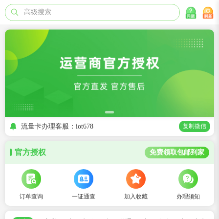
高级搜索
流量卡办理客服：iot678
复制微信
官方授权
免费领取包邮到家
订单查询
一证通查
加入收藏
办理须知