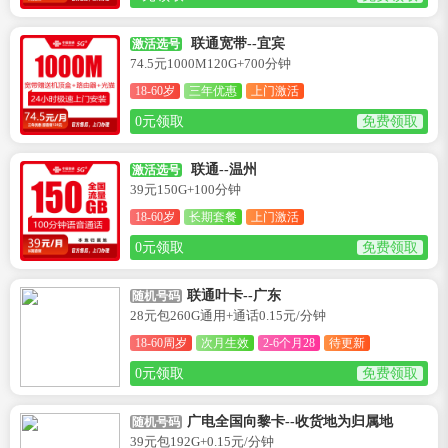
联通宽带--宜宾
激活选号
74.5元1000M120G+700分钟
18-60岁
三年优惠
上门激活
0元领取
免费领取
联通--温州
激活选号
39元150G+100分钟
18-60岁
长期套餐
上门激活
0元领取
免费领取
联通叶卡--广东
随机号码
28元包260G通用+通话0.15元/分钟
18-60周岁
次月生效
2-6个月28
待更新
0元领取
免费领取
广电全国向黎卡--收货地为归属地
随机号码
39元包192G+0.15元/分钟