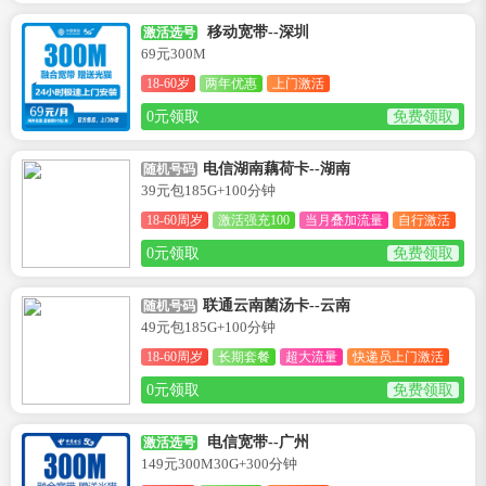
移动宽带--深圳
激活选号
69元300M
18-60岁
两年优惠
上门激活
0元领取
免费领取
电信湖南藕荷卡--湖南
随机号码
39元包185G+100分钟
18-60周岁
激活强充100
当月叠加流量
自行激活
0元领取
免费领取
联通云南菌汤卡--云南
随机号码
49元包185G+100分钟
18-60周岁
长期套餐
超大流量
快递员上门激活
0元领取
免费领取
电信宽带--广州
激活选号
149元300M30G+300分钟