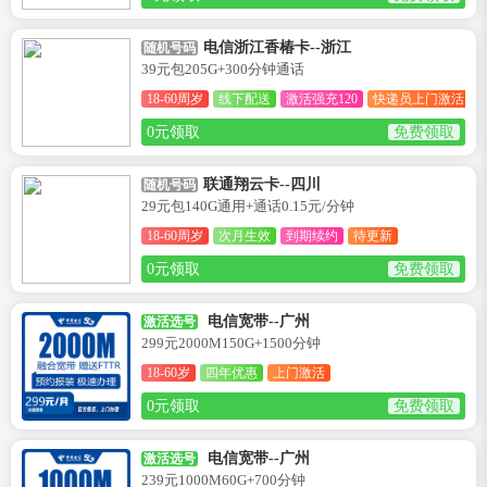
电信浙江香椿卡--浙江
随机号码
39元包205G+300分钟通话
18-60周岁
线下配送
激活强充120
快递员上门激活
0元领取
免费领取
联通翔云卡--四川
随机号码
29元包140G通用+通话0.15元/分钟
18-60周岁
次月生效
到期续约
待更新
0元领取
免费领取
电信宽带--广州
激活选号
299元2000M150G+1500分钟
18-60岁
四年优惠
上门激活
0元领取
免费领取
电信宽带--广州
激活选号
239元1000M60G+700分钟