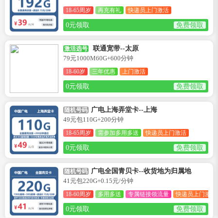
18-65周岁
再充有礼
快递员上门激活
0元领取
免费领取
联通宽带--太原
激活选号
79元1000M60G+600分钟
18-60岁
三年优惠
上门激活
0元领取
免费领取
广电上海弄堂卡--上海
随机号码
49元包110G+200分钟
18-65周岁
需参加多用多送
快递员上门激活
0元领取
免费领取
广电全国青贝卡--收货地为归属地
随机号码
41元包220G+0.15元/分钟
18-60周岁
多用多送
专属链接领流量
快递员上门激活
0元领取
免费领取