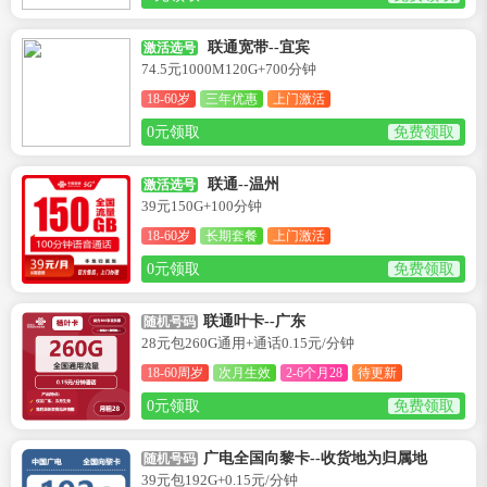
联通宽带--宜宾
激活选号
74.5元1000M120G+700分钟
18-60岁
三年优惠
上门激活
0元领取
免费领取
联通--温州
激活选号
39元150G+100分钟
18-60岁
长期套餐
上门激活
0元领取
免费领取
联通叶卡--广东
随机号码
28元包260G通用+通话0.15元/分钟
18-60周岁
次月生效
2-6个月28
待更新
0元领取
免费领取
广电全国向黎卡--收货地为归属地
随机号码
39元包192G+0.15元/分钟