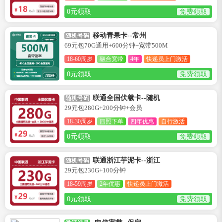
0元领取
免费领取
移动青果卡--常州
随机号码
69元包70G通用+600分钟+宽带500M
18-60周岁
融合宽带
4年
快递员上门激活
0元领取
免费领取
联通全国伏羲卡--随机
随机号码
29元包280G+200分钟+会员
18-30周岁
四照下单
四年优惠
自行激活
0元领取
免费领取
联通浙江芋泥卡--浙江
随机号码
29元包230G+100分钟
18-59周岁
2年优惠
快递员上门激活
0元领取
免费领取