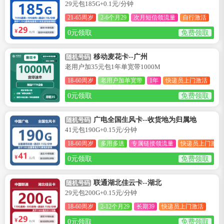
29元包185G+0.1元/分钟
21-65周岁
2-6个月29
次月短信领流量
自行激活
0元领取
免费领取
移动麦花卡--广州
随机号码
老用户加35元包1年单宽带1000M
18-60周岁
老用户加单宽带
1年
快递员上门激活
0元领取
免费领取
广电全国生风卡--收货地为归属地
随机号码
41元包190G+0.15元/分钟
18-60周岁
多用多送
专属链接领流量
快递员上门激活
0元领取
免费领取
联通湖北佳云卡--湖北
随机号码
29元包200G+0.15元/分钟
18-60周岁
2-12个月29
长期39
快递员上门激活
0元领取
免费领取