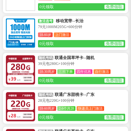
0元领取
免费领取
移动宽带--长治
激活选号
79元1000M205G+600分钟
18-60岁
上门激活
0元领取
免费领取
联通全国草坪卡--随机
随机号码
39元包280G+100分钟
18-30周岁
三照下单
四年优惠
自行激活
0元领取
免费领取
联通广东甜桃卡--广东
随机号码
28元包220G+100分钟
18-60周岁
2-6个月28
快递员上门激活
0元领取
免费领取