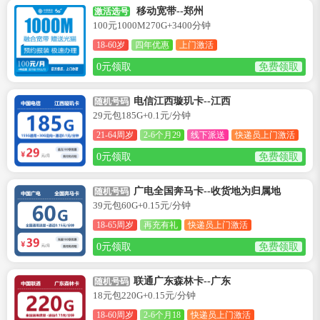
移动宽带--郑州
激活选号
100元1000M270G+3400分钟
18-60岁
四年优惠
上门激活
0元领取
免费领取
电信江西璇玑卡--江西
随机号码
29元包185G+0.1元/分钟
21-64周岁
2-6个月29
线下派送
快递员上门激活
0元领取
免费领取
广电全国奔马卡--收货地为归属地
随机号码
39元包60G+0.15元/分钟
18-65周岁
再充有礼
快递员上门激活
0元领取
免费领取
联通广东森林卡--广东
随机号码
18元包220G+0.15元/分钟
18-60周岁
2-6个月18
快递员上门激活