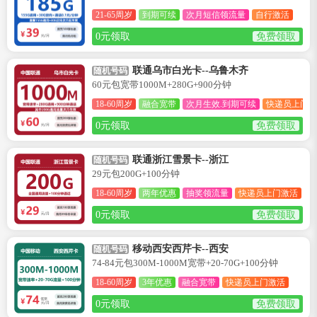
21-65周岁
到期可续
次月短信领流量
自行激活
0元领取
免费领取
联通乌市白光卡--乌鲁木齐
随机号码
60元包宽带1000M+280G+900分钟
18-60周岁
融合宽带
次月生效.到期可续
快递员上门激
0元领取
免费领取
联通浙江雪景卡--浙江
随机号码
29元包200G+100分钟
18-60周岁
两年优惠
抽奖领流量
快递员上门激活
0元领取
免费领取
移动西安西芹卡--西安
随机号码
74-84元包300M-1000M宽带+20-70G+100分钟
18-60周岁
3年优惠
融合宽带
快递员上门激活
0元领取
免费领取