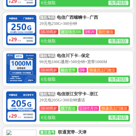
0元领取
免费领取
电信广西螺蛳卡--广西
随机号码
29元包250G+300分钟
18-59周岁
激活强充100
1年29
自行激活
0元领取
免费领取
电信川下卡--保定
随机号码
99元包100G通用+500分钟+宽带1000M
18-60周岁
融合宽带
3年
快递员上门激活
0元领取
免费领取
电信浙江安宇卡--浙江
随机号码
29元包205G+300分钟通话
18-60周岁
线下配送
2-24个月29
快递员上门激活
0元领取
免费领取
联通宽带--天津
激活选号