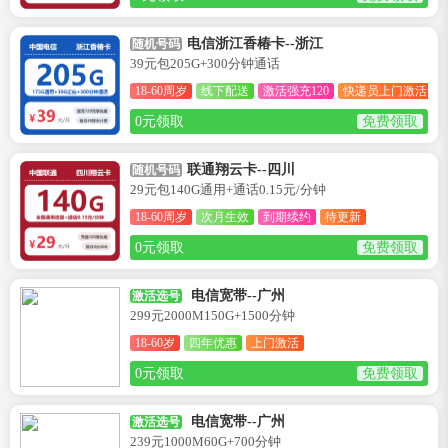
电信浙江香椿卡--浙江
随机号码
39元包205G+300分钟通话
18-60周岁
线下配送
激活强充120
快递员上门激活
0元领取
免费领取
联通翔云卡--四川
随机号码
29元包140G通用+通话0.15元/分钟
18-60周岁
次月生效
到期续约
待更新
0元领取
免费领取
电信宽带--广州
激活选号
299元2000M150G+1500分钟
18-60岁
四年优惠
上门激活
0元领取
免费领取
电信宽带--广州
激活选号
239元1000M60G+700分钟