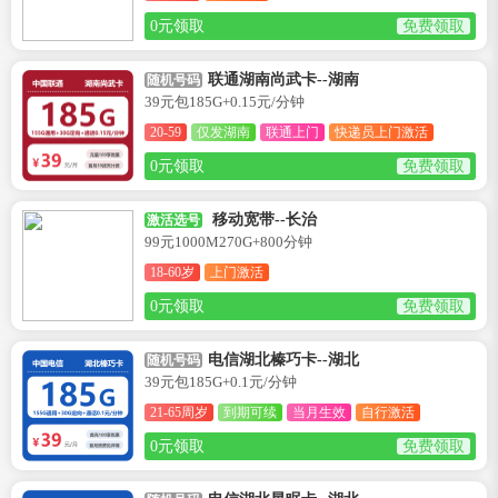
0元领取
免费领取
联通湖南尚武卡--湖南
随机号码
39元包185G+0.15元/分钟
20-59
仅发湖南
联通上门
快递员上门激活
0元领取
免费领取
移动宽带--长治
激活选号
99元1000M270G+800分钟
18-60岁
上门激活
0元领取
免费领取
电信湖北榛巧卡--湖北
随机号码
39元包185G+0.1元/分钟
21-65周岁
到期可续
当月生效
自行激活
0元领取
免费领取