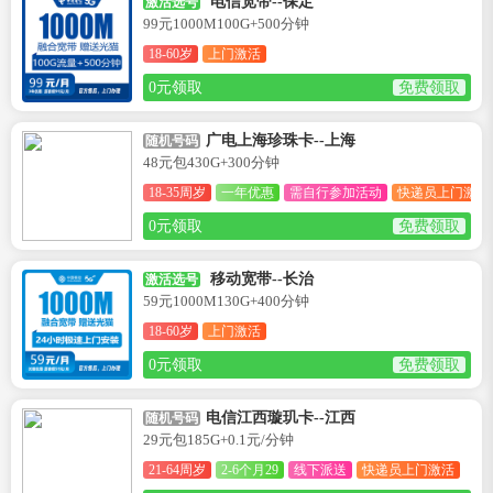
电信宽带--保定
激活选号
99元1000M100G+500分钟
18-60岁
上门激活
0元领取
免费领取
广电上海珍珠卡--上海
随机号码
48元包430G+300分钟
18-35周岁
一年优惠
需自行参加活动
快递员上门激活
0元领取
免费领取
移动宽带--长治
激活选号
59元1000M130G+400分钟
18-60岁
上门激活
0元领取
免费领取
电信江西璇玑卡--江西
随机号码
29元包185G+0.1元/分钟
21-64周岁
2-6个月29
线下派送
快递员上门激活