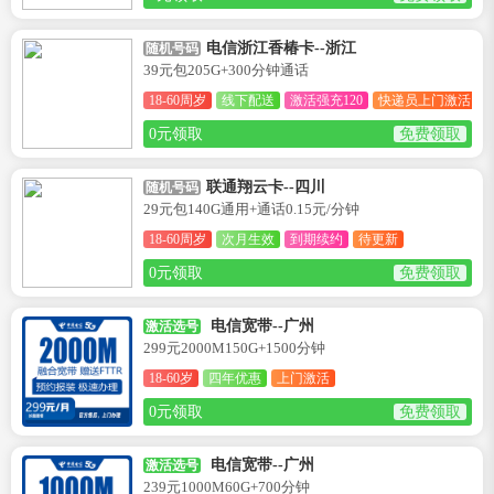
电信浙江香椿卡--浙江
随机号码
39元包205G+300分钟通话
18-60周岁
线下配送
激活强充120
快递员上门激活
0元领取
免费领取
联通翔云卡--四川
随机号码
29元包140G通用+通话0.15元/分钟
18-60周岁
次月生效
到期续约
待更新
0元领取
免费领取
电信宽带--广州
激活选号
299元2000M150G+1500分钟
18-60岁
四年优惠
上门激活
0元领取
免费领取
电信宽带--广州
激活选号
239元1000M60G+700分钟