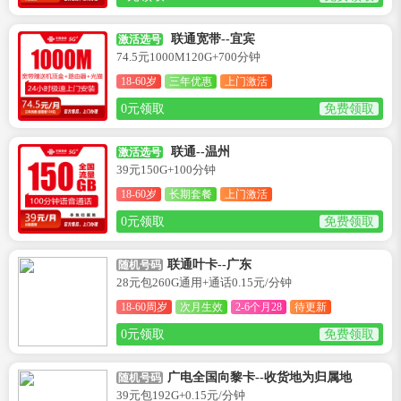
联通宽带--宜宾
激活选号
74.5元1000M120G+700分钟
18-60岁
三年优惠
上门激活
0元领取
免费领取
联通--温州
激活选号
39元150G+100分钟
18-60岁
长期套餐
上门激活
0元领取
免费领取
联通叶卡--广东
随机号码
28元包260G通用+通话0.15元/分钟
18-60周岁
次月生效
2-6个月28
待更新
0元领取
免费领取
广电全国向黎卡--收货地为归属地
随机号码
39元包192G+0.15元/分钟