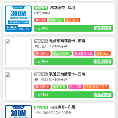
移动宽带--深圳
激活选号
69元300M
18-60岁
两年优惠
上门激活
0元领取
免费领取
电信湖南藕荷卡--湖南
随机号码
39元包185G+100分钟
18-60周岁
激活强充100
当月叠加流量
自行激活
0元领取
免费领取
联通云南菌汤卡--云南
随机号码
49元包185G+100分钟
18-60周岁
长期套餐
超大流量
快递员上门激活
0元领取
免费领取
电信宽带--广州
激活选号
149元300M30G+300分钟