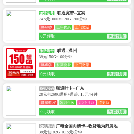
联通宽带--宜宾
激活选号
74.5元1000M120G+700分钟
18-60岁
三年优惠
上门激活
0元领取
免费领取
联通--温州
激活选号
39元150G+100分钟
18-60岁
长期套餐
上门激活
0元领取
免费领取
联通叶卡--广东
随机号码
28元包260G通用+通话0.15元/分钟
18-60周岁
次月生效
2-6个月28
待更新
0元领取
免费领取
广电全国向黎卡--收货地为归属地
随机号码
39元包192G+0.15元/分钟