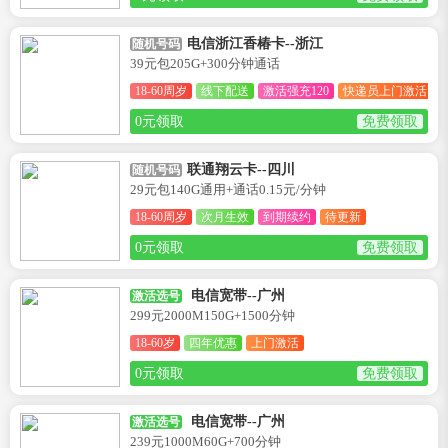
电信浙江香椿卡--浙江
随机号码
39元包205G+300分钟通话
18-60周岁
线下配送
激活强充120
快递员上门激活
0元领取
免费领取
联通翔云卡--四川
随机号码
29元包140G通用+通话0.15元/分钟
18-60周岁
次月生效
到期续约
待更新
0元领取
免费领取
电信宽带--广州
激活选号
299元2000M150G+1500分钟
18-60岁
四年优惠
上门激活
0元领取
免费领取
电信宽带--广州
激活选号
239元1000M60G+700分钟