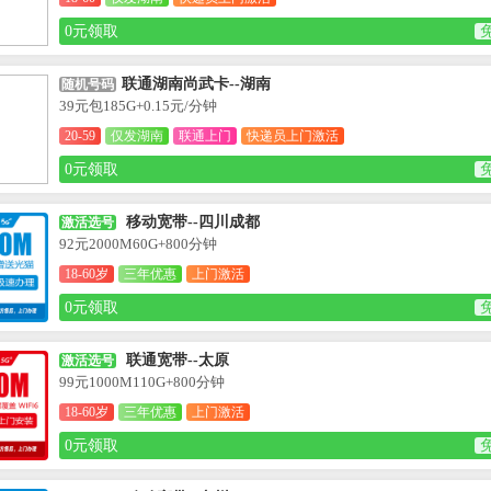
0元领取
联通湖南尚武卡--湖南
随机号码
39元包185G+0.15元/分钟
20-59
仅发湖南
联通上门
快递员上门激活
0元领取
移动宽带--四川成都
激活选号
92元2000M60G+800分钟
18-60岁
三年优惠
上门激活
0元领取
联通宽带--太原
激活选号
99元1000M110G+800分钟
18-60岁
三年优惠
上门激活
0元领取