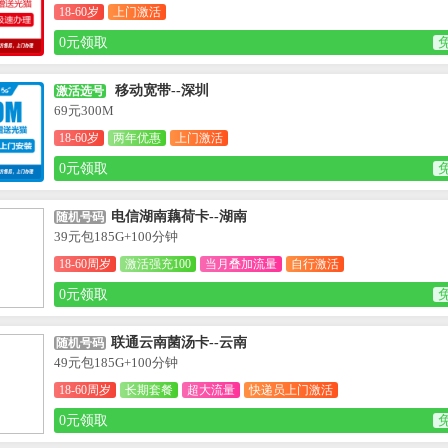
18-60岁
上门激活
0元领取
移动宽带--深圳
激活选号
69元300M
18-60岁
两年优惠
上门激活
0元领取
电信湖南藕荷卡--湖南
随机号码
39元包185G+100分钟
18-60周岁
激活强充100
当月叠加流量
自行激活
0元领取
联通云南菌汤卡--云南
随机号码
49元包185G+100分钟
18-60周岁
长期套餐
超大流量
快递员上门激活
0元领取