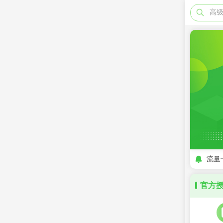
高
流量
官方