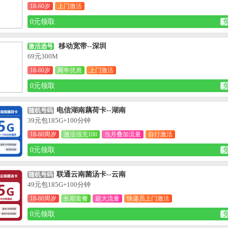
18-60岁
上门激活
0元领取
移动宽带--深圳
激活选号
69元300M
18-60岁
两年优惠
上门激活
0元领取
电信湖南藕荷卡--湖南
随机号码
39元包185G+100分钟
18-60周岁
激活强充100
当月叠加流量
自行激活
0元领取
联通云南菌汤卡--云南
随机号码
49元包185G+100分钟
18-60周岁
长期套餐
超大流量
快递员上门激活
0元领取