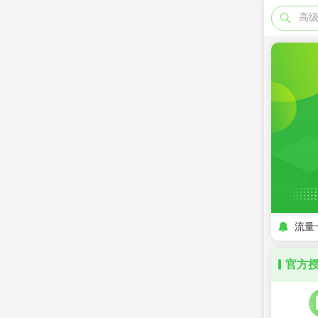
高
流量
官方