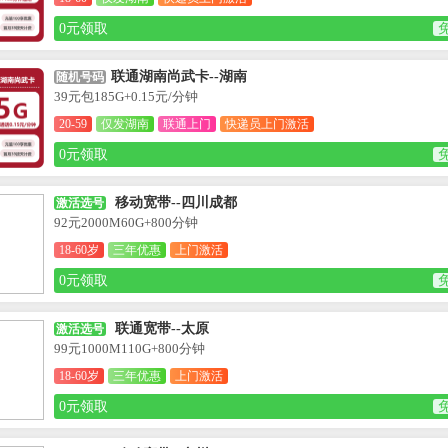
0元领取
联通湖南尚武卡--湖南
随机号码
39元包185G+0.15元/分钟
20-59
仅发湖南
联通上门
快递员上门激活
0元领取
移动宽带--四川成都
激活选号
92元2000M60G+800分钟
18-60岁
三年优惠
上门激活
0元领取
联通宽带--太原
激活选号
99元1000M110G+800分钟
18-60岁
三年优惠
上门激活
0元领取