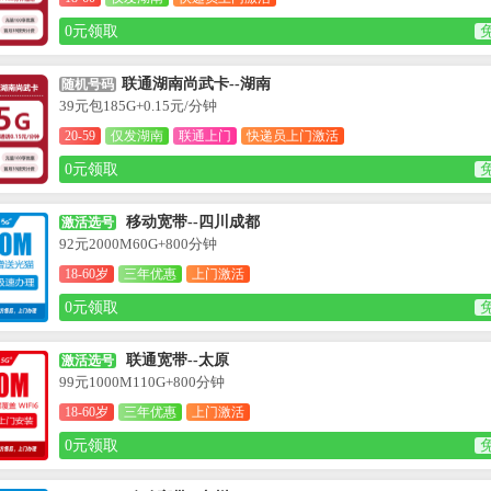
0元领取
联通湖南尚武卡--湖南
随机号码
39元包185G+0.15元/分钟
20-59
仅发湖南
联通上门
快递员上门激活
0元领取
移动宽带--四川成都
激活选号
92元2000M60G+800分钟
18-60岁
三年优惠
上门激活
0元领取
联通宽带--太原
激活选号
99元1000M110G+800分钟
18-60岁
三年优惠
上门激活
0元领取