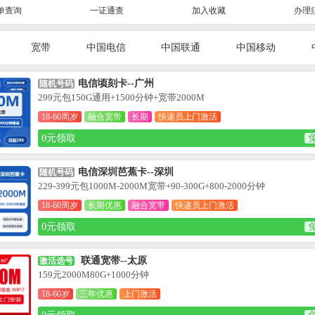
单查询
一证通查
加入收藏
办理
宽带
中国电信
中国联通
中国移动
电信顷刻卡--广州
随机号码
299元包150G通用+1500分钟+宽带2000M
18-60周岁
融合宽带
长期
快递员上门激活
0元领取
电信深圳芭蕉卡--深圳
随机号码
229-399元包1000M-2000M宽带+90-300G+800-2000分钟
18-60周岁
长期优惠
融合宽带
快递员上门激活
0元领取
联通宽带--太原
激活选号
159元2000M80G+1000分钟
18-60岁
三年优惠
上门激活