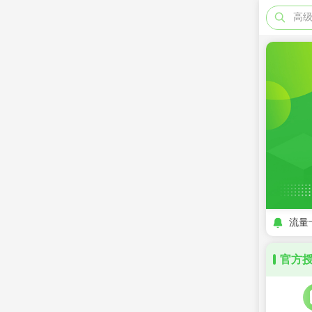
高
流量
官方