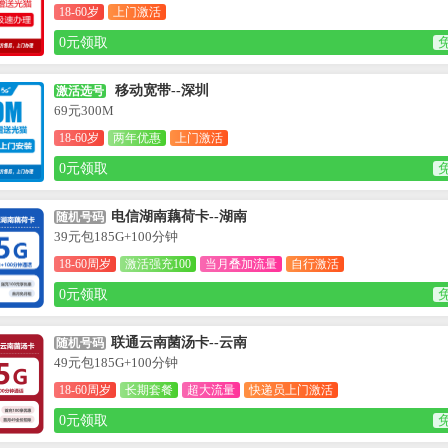
18-60岁
上门激活
0元领取
移动宽带--深圳
激活选号
69元300M
18-60岁
两年优惠
上门激活
0元领取
电信湖南藕荷卡--湖南
随机号码
39元包185G+100分钟
18-60周岁
激活强充100
当月叠加流量
自行激活
0元领取
联通云南菌汤卡--云南
随机号码
49元包185G+100分钟
18-60周岁
长期套餐
超大流量
快递员上门激活
0元领取